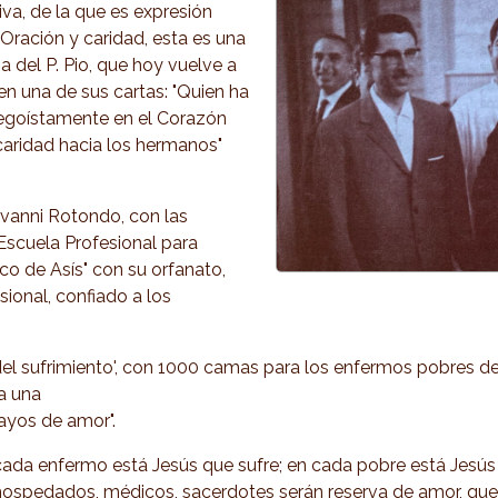
tiva, de la que es expresión
. Oración y caridad, esta es una
 del P. Pio, que hoy vuelve a
en una de sus cartas: "Quien ha
egoístamente en el Corazón
caridad hacia los hermanos"
vanni Rotondo, con las
Escuela Profesional para
co de Asís" con su orfanato,
sional, confiado a los
el sufrimiento', con 1000 camas para los enfermos pobres de al
ra una
rayos de amor".
en cada enfermo está Jesús que sufre; en cada pobre está Jes
 hospedados, médicos, sacerdotes serán reserva de amor, qu