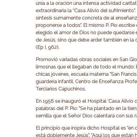
unía a la oración una intensa actividad carita
extraordinaria la “Casa Alivio del sufrimiento”
síntesis sumamente concreta de al enseñanza
proponerse a todos". El mismo P. Pío escribe 
elegido el amor de Dios no puede quedarse 
de Jesús, sino que debe arder también en la 
(Ep I, 962).
Promovió variadas obras sociales en San Gio
limosnas que el llegaban de todo el mundo: 
chicas jóvenes, escuela materna "San Francis
guardería infantil, Centro de Enseñanza Profe
Terciarios Capuchinos.
En 1956 se inauguró el Hospital 'Casa Alivio d
palabras del P. Pío: "Se ha plantado en la tier
semilla que el Señor Dios calentará con sus 
El principio que inspira dicho Hospital es "
está doblemente Jesús". "Aquí los que están