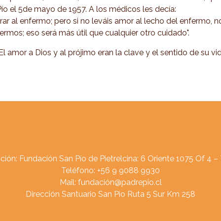
Pío el 5de mayo de 1957. A los médicos les decía:
urar al enfermo; pero si no leváis amor al lecho del enfermo, 
ermos; eso será más útil que cualquier otro cuidado".
El amor a Dios y al prójimo eran la clave y el sentido de su vi
ción: Fundación San Pío de Pietrelcina:
6 Oriente 1075 Of 4 –
Teléfono: +56 9 9088 9930
Mail:
fundación@padrepio.cl
Dirección Santuario San Pio Ruta 5 Sur Km 258